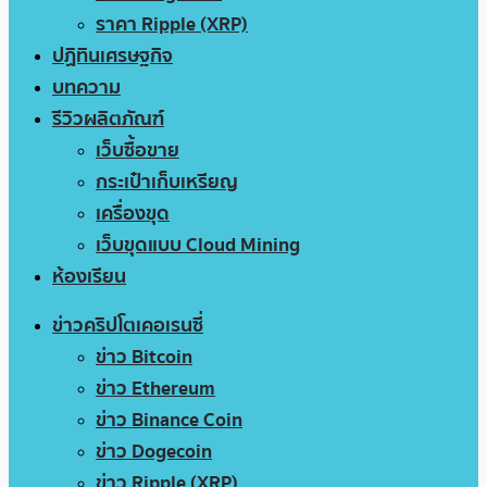
ราคา Ripple (XRP)
ปฏิทินเศรษฐกิจ
บทความ
รีวิวผลิตภัณฑ์
เว็บซื้อขาย
กระเป๋าเก็บเหรียญ
เครื่องขุด
เว็บขุดแบบ Cloud Mining
ห้องเรียน
ข่าวคริปโตเคอเรนซี่
ข่าว Bitcoin
ข่าว Ethereum
ข่าว Binance Coin
ข่าว Dogecoin
ข่าว Ripple (XRP)