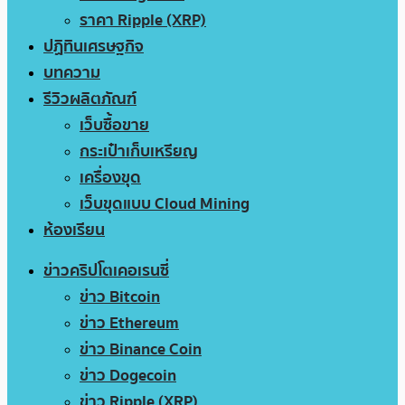
ราคา Ripple (XRP)
ปฏิทินเศรษฐกิจ
บทความ
รีวิวผลิตภัณฑ์
เว็บซื้อขาย
กระเป๋าเก็บเหรียญ
เครื่องขุด
เว็บขุดแบบ Cloud Mining
ห้องเรียน
ข่าวคริปโตเคอเรนซี่
ข่าว Bitcoin
ข่าว Ethereum
ข่าว Binance Coin
ข่าว Dogecoin
ข่าว Ripple (XRP)