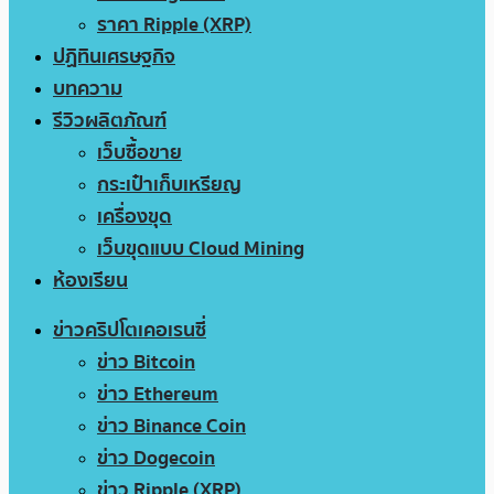
ราคา Ripple (XRP)
ปฏิทินเศรษฐกิจ
บทความ
รีวิวผลิตภัณฑ์
เว็บซื้อขาย
กระเป๋าเก็บเหรียญ
เครื่องขุด
เว็บขุดแบบ Cloud Mining
ห้องเรียน
ข่าวคริปโตเคอเรนซี่
ข่าว Bitcoin
ข่าว Ethereum
ข่าว Binance Coin
ข่าว Dogecoin
ข่าว Ripple (XRP)