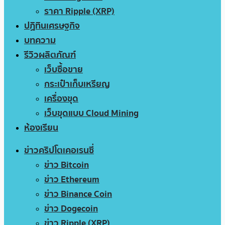
ราคา Ripple (XRP)
ปฏิทินเศรษฐกิจ
บทความ
รีวิวผลิตภัณฑ์
เว็บซื้อขาย
กระเป๋าเก็บเหรียญ
เครื่องขุด
เว็บขุดแบบ Cloud Mining
ห้องเรียน
ข่าวคริปโตเคอเรนซี่
ข่าว Bitcoin
ข่าว Ethereum
ข่าว Binance Coin
ข่าว Dogecoin
ข่าว Ripple (XRP)