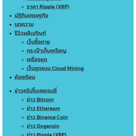
ราคา Ripple (XRP)
ปฏิทินเศรษฐกิจ
บทความ
รีวิวผลิตภัณฑ์
เว็บซื้อขาย
กระเป๋าเก็บเหรียญ
เครื่องขุด
เว็บขุดแบบ Cloud Mining
ห้องเรียน
ข่าวคริปโตเคอเรนซี่
ข่าว Bitcoin
ข่าว Ethereum
ข่าว Binance Coin
ข่าว Dogecoin
ข่าว Ripple (XRP)