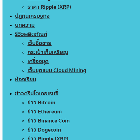
ราคา Ripple (XRP)
ปฏิทินเศรษฐกิจ
บทความ
รีวิวผลิตภัณฑ์
เว็บซื้อขาย
กระเป๋าเก็บเหรียญ
เครื่องขุด
เว็บขุดแบบ Cloud Mining
ห้องเรียน
ข่าวคริปโตเคอเรนซี่
ข่าว Bitcoin
ข่าว Ethereum
ข่าว Binance Coin
ข่าว Dogecoin
ข่าว Ripple (XRP)