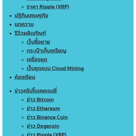
ราคา Ripple (XRP)
ปฏิทินเศรษฐกิจ
บทความ
รีวิวผลิตภัณฑ์
เว็บซื้อขาย
กระเป๋าเก็บเหรียญ
เครื่องขุด
เว็บขุดแบบ Cloud Mining
ห้องเรียน
ข่าวคริปโตเคอเรนซี่
ข่าว Bitcoin
ข่าว Ethereum
ข่าว Binance Coin
ข่าว Dogecoin
ข่าว Ripple (XRP)