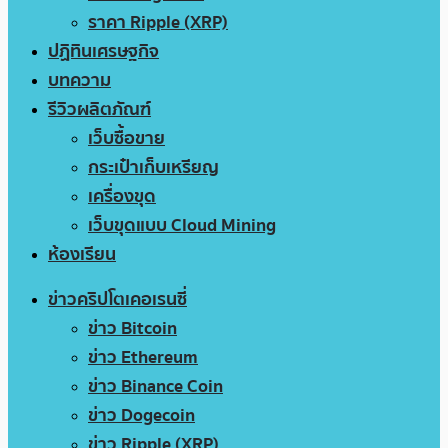
ราคา Ripple (XRP)
ปฏิทินเศรษฐกิจ
บทความ
รีวิวผลิตภัณฑ์
เว็บซื้อขาย
กระเป๋าเก็บเหรียญ
เครื่องขุด
เว็บขุดแบบ Cloud Mining
ห้องเรียน
ข่าวคริปโตเคอเรนซี่
ข่าว Bitcoin
ข่าว Ethereum
ข่าว Binance Coin
ข่าว Dogecoin
ข่าว Ripple (XRP)