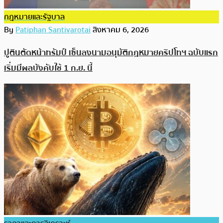
กฎหมายและรัฐบาล
By
Patiphan Santivarotai
สิงหาคม 6, 2026
ปูตินตัดหน้าทรัมป์ เซ็นลงนามอนุมัติกฎหมายคริปโทฯ ฉบับแรก
เริ่มมีผลบังคับใช้ 1 ก.ย. นี้