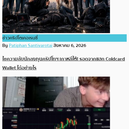
ข่าวคริปโตเคอเรนซี่
By
Patiphan Santivarotai
สิงหาคม 6, 2026
ไขความลับนักลงทุนคริปโทฯ เกาหลีใต้! รอดจากแฮก Coldcard
Wallet ได้อย่างไร