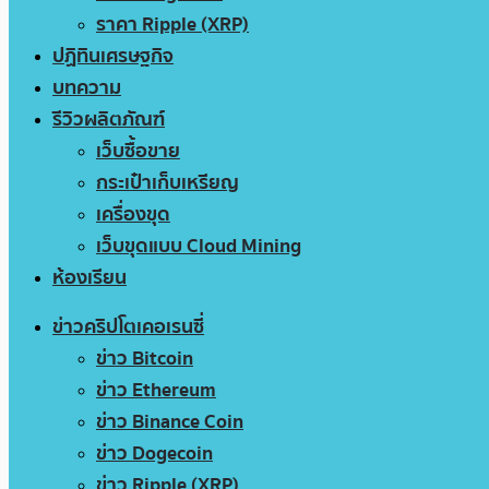
ราคา Ripple (XRP)
ปฏิทินเศรษฐกิจ
บทความ
รีวิวผลิตภัณฑ์
เว็บซื้อขาย
กระเป๋าเก็บเหรียญ
เครื่องขุด
เว็บขุดแบบ Cloud Mining
ห้องเรียน
ข่าวคริปโตเคอเรนซี่
ข่าว Bitcoin
ข่าว Ethereum
ข่าว Binance Coin
ข่าว Dogecoin
ข่าว Ripple (XRP)