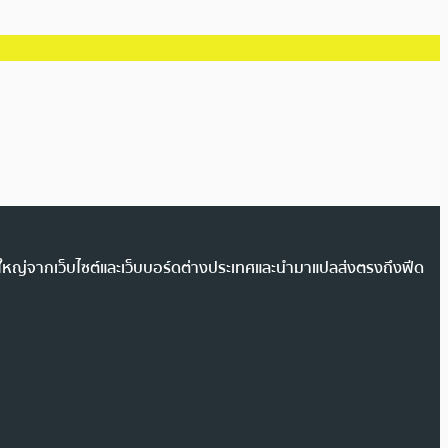
วนใหญ่จากเว็บไซต์และเว็บบอร์ดต่างประเทศและนำมาแปลส่งตรงถึงฟีด