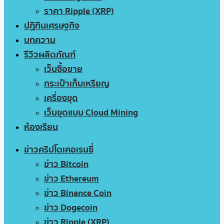
ราคา Ripple (XRP)
ปฏิทินเศรษฐกิจ
บทความ
รีวิวผลิตภัณฑ์
เว็บซื้อขาย
กระเป๋าเก็บเหรียญ
เครื่องขุด
เว็บขุดแบบ Cloud Mining
ห้องเรียน
ข่าวคริปโตเคอเรนซี่
ข่าว Bitcoin
ข่าว Ethereum
ข่าว Binance Coin
ข่าว Dogecoin
ข่าว Ripple (XRP)