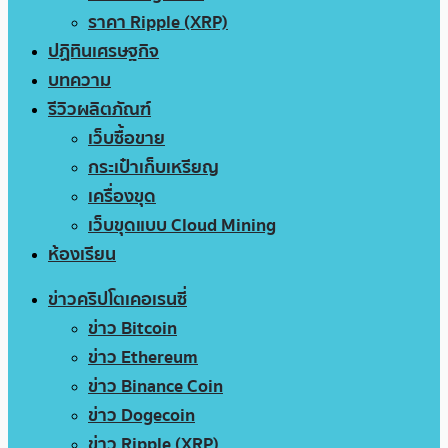
ราคา Ripple (XRP)
ปฏิทินเศรษฐกิจ
บทความ
รีวิวผลิตภัณฑ์
เว็บซื้อขาย
กระเป๋าเก็บเหรียญ
เครื่องขุด
เว็บขุดแบบ Cloud Mining
ห้องเรียน
ข่าวคริปโตเคอเรนซี่
ข่าว Bitcoin
ข่าว Ethereum
ข่าว Binance Coin
ข่าว Dogecoin
ข่าว Ripple (XRP)