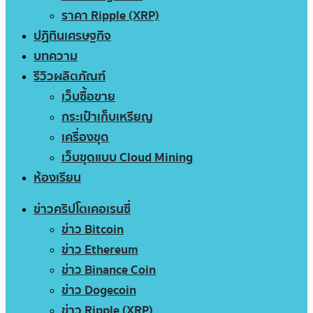
ราคา Ripple (XRP)
ปฏิทินเศรษฐกิจ
บทความ
รีวิวผลิตภัณฑ์
เว็บซื้อขาย
กระเป๋าเก็บเหรียญ
เครื่องขุด
เว็บขุดแบบ Cloud Mining
ห้องเรียน
ข่าวคริปโตเคอเรนซี่
ข่าว Bitcoin
ข่าว Ethereum
ข่าว Binance Coin
ข่าว Dogecoin
ข่าว Ripple (XRP)