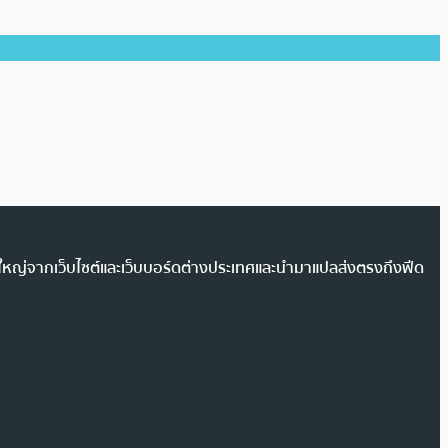
วนใหญ่จากเว็บไซต์และเว็บบอร์ดต่างประเทศและนำมาแปลส่งตรงถึงฟีด