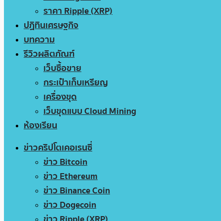
ราคา Ripple (XRP)
ปฏิทินเศรษฐกิจ
บทความ
รีวิวผลิตภัณฑ์
เว็บซื้อขาย
กระเป๋าเก็บเหรียญ
เครื่องขุด
เว็บขุดแบบ Cloud Mining
ห้องเรียน
ข่าวคริปโตเคอเรนซี่
ข่าว Bitcoin
ข่าว Ethereum
ข่าว Binance Coin
ข่าว Dogecoin
ข่าว Ripple (XRP)