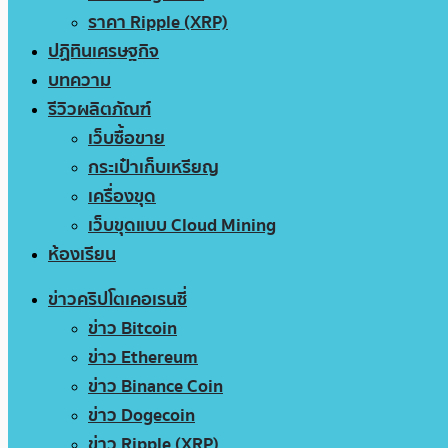
ราคา Ripple (XRP)
ปฏิทินเศรษฐกิจ
บทความ
รีวิวผลิตภัณฑ์
เว็บซื้อขาย
กระเป๋าเก็บเหรียญ
เครื่องขุด
เว็บขุดแบบ Cloud Mining
ห้องเรียน
ข่าวคริปโตเคอเรนซี่
ข่าว Bitcoin
ข่าว Ethereum
ข่าว Binance Coin
ข่าว Dogecoin
ข่าว Ripple (XRP)