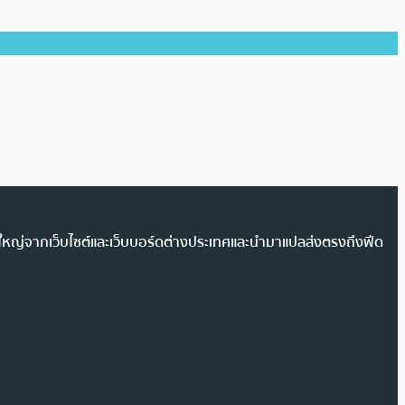
วนใหญ่จากเว็บไซต์และเว็บบอร์ดต่างประเทศและนำมาแปลส่งตรงถึงฟีด