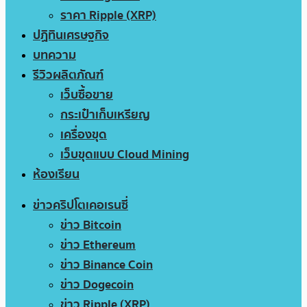
ราคา Ripple (XRP)
ปฏิทินเศรษฐกิจ
บทความ
รีวิวผลิตภัณฑ์
เว็บซื้อขาย
กระเป๋าเก็บเหรียญ
เครื่องขุด
เว็บขุดแบบ Cloud Mining
ห้องเรียน
ข่าวคริปโตเคอเรนซี่
ข่าว Bitcoin
ข่าว Ethereum
ข่าว Binance Coin
ข่าว Dogecoin
ข่าว Ripple (XRP)