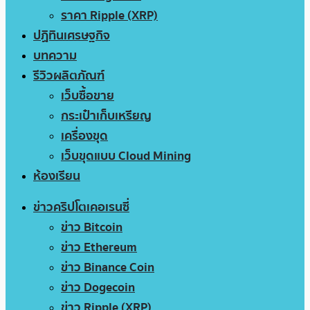
ราคา Ripple (XRP)
ปฏิทินเศรษฐกิจ
บทความ
รีวิวผลิตภัณฑ์
เว็บซื้อขาย
กระเป๋าเก็บเหรียญ
เครื่องขุด
เว็บขุดแบบ Cloud Mining
ห้องเรียน
ข่าวคริปโตเคอเรนซี่
ข่าว Bitcoin
ข่าว Ethereum
ข่าว Binance Coin
ข่าว Dogecoin
ข่าว Ripple (XRP)