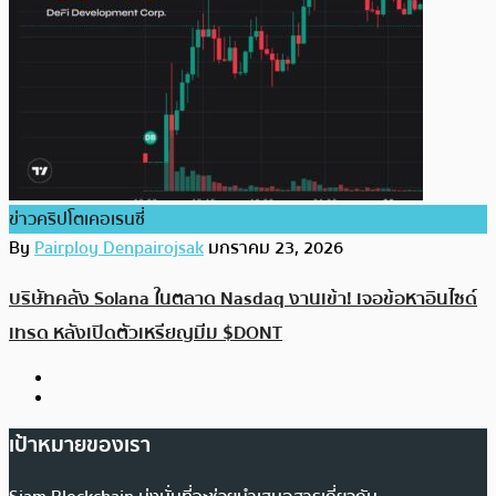
ข่าวคริปโตเคอเรนซี่
By
Pairploy Denpairojsak
มกราคม 23, 2026
บริษัทคลัง Solana ในตลาด Nasdaq งานเข้า! เจอข้อหาอินไซด์
เทรด หลังเปิดตัวเหรียญมีม $DONT
เป้าหมายของเรา