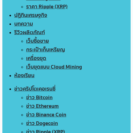
ราคา Ripple (XRP)
ปฏิทินเศรษฐกิจ
บทความ
รีวิวผลิตภัณฑ์
เว็บซื้อขาย
กระเป๋าเก็บเหรียญ
เครื่องขุด
เว็บขุดแบบ Cloud Mining
ห้องเรียน
ข่าวคริปโตเคอเรนซี่
ข่าว Bitcoin
ข่าว Ethereum
ข่าว Binance Coin
ข่าว Dogecoin
ข่าว Ripple (XRP)