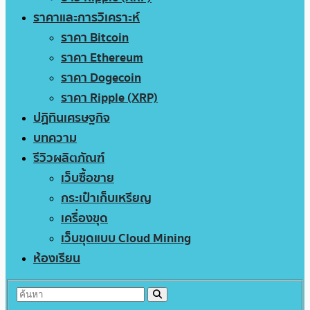
ราคาและการวิเคราะห์
ราคา Bitcoin
ราคา Ethereum
ราคา Dogecoin
ราคา Ripple (XRP)
ปฏิทินเศรษฐกิจ
บทความ
รีวิวผลิตภัณฑ์
เว็บซื้อขาย
กระเป๋าเก็บเหรียญ
เครื่องขุด
เว็บขุดแบบ Cloud Mining
ห้องเรียน