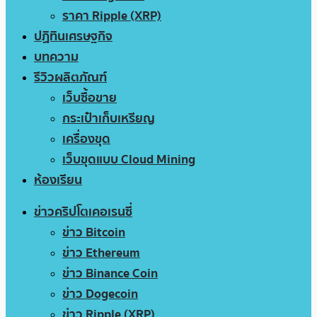
ราคา Ripple (XRP)
ปฏิทินเศรษฐกิจ
บทความ
รีวิวผลิตภัณฑ์
เว็บซื้อขาย
กระเป๋าเก็บเหรียญ
เครื่องขุด
เว็บขุดแบบ Cloud Mining
ห้องเรียน
ข่าวคริปโตเคอเรนซี่
ข่าว Bitcoin
ข่าว Ethereum
ข่าว Binance Coin
ข่าว Dogecoin
ข่าว Ripple (XRP)