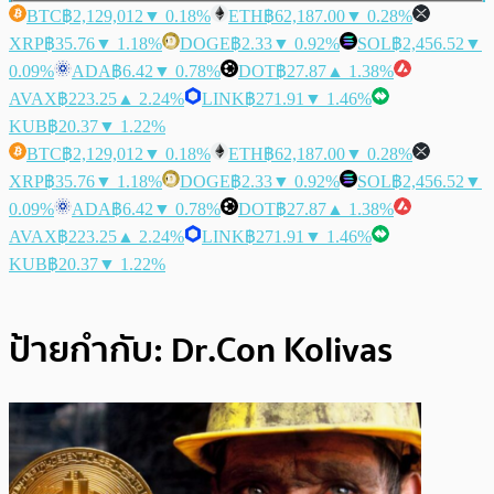
BTC
฿2,129,012
▼ 0.18%
ETH
฿62,187.00
▼ 0.28%
XRP
฿35.76
▼ 1.18%
DOGE
฿2.33
▼ 0.92%
SOL
฿2,456.52
▼
0.09%
ADA
฿6.42
▼ 0.78%
DOT
฿27.87
▲ 1.38%
AVAX
฿223.25
▲ 2.24%
LINK
฿271.91
▼ 1.46%
KUB
฿20.37
▼ 1.22%
BTC
฿2,129,012
▼ 0.18%
ETH
฿62,187.00
▼ 0.28%
XRP
฿35.76
▼ 1.18%
DOGE
฿2.33
▼ 0.92%
SOL
฿2,456.52
▼
0.09%
ADA
฿6.42
▼ 0.78%
DOT
฿27.87
▲ 1.38%
AVAX
฿223.25
▲ 2.24%
LINK
฿271.91
▼ 1.46%
KUB
฿20.37
▼ 1.22%
ป้ายกำกับ:
Dr.Con Kolivas