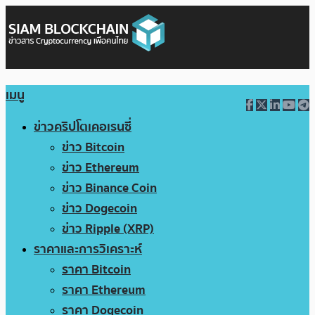
เมนู
ข่าวคริปโตเคอเรนซี่
ข่าว Bitcoin
ข่าว Ethereum
ข่าว Binance Coin
ข่าว Dogecoin
ข่าว Ripple (XRP)
ราคาและการวิเคราะห์
ราคา Bitcoin
ราคา Ethereum
ราคา Dogecoin