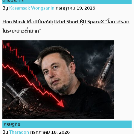
ต่างประเทศ
By
Kasamsak Wongsanin
กรกฎาคม 19, 2026
Elon Musk เตือนนักลงทุนสาย Short หุ้น SpaceX “โอกาสรอด
ในระยะยาวต่ำมาก”
เศรษฐกิจ
By
Tharadon
กรกฎาคม 18, 2026