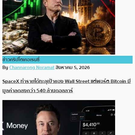
ข่าวคริปโตเคอเรนซี่
By
Channarong Noramat
สิงหาคม 5, 2026
SpaceX ทำรายได้ทะลุเป้าของ Wall Street แต่พอร์ต Bitcoin มี
มูลค่าลดลงกว่า 540 ล้านดอลลาร์