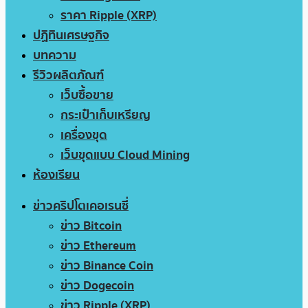
ราคา Ripple (XRP)
ปฏิทินเศรษฐกิจ
บทความ
รีวิวผลิตภัณฑ์
เว็บซื้อขาย
กระเป๋าเก็บเหรียญ
เครื่องขุด
เว็บขุดแบบ Cloud Mining
ห้องเรียน
ข่าวคริปโตเคอเรนซี่
ข่าว Bitcoin
ข่าว Ethereum
ข่าว Binance Coin
ข่าว Dogecoin
ข่าว Ripple (XRP)