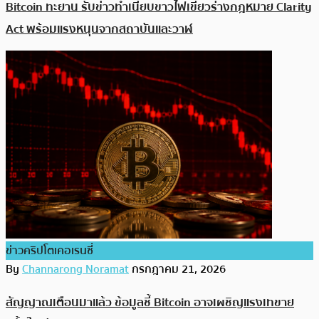
Bitcoin ทะยาน รับข่าวทำเนียบขาวไฟเขียวร่างกฎหมาย Clarity
Act พร้อมแรงหนุนจากสถาบันและวาฬ
ข่าวคริปโตเคอเรนซี่
By
Channarong Noramat
กรกฎาคม 21, 2026
สัญญาณเตือนมาแล้ว ข้อมูลชี้ Bitcoin อาจเผชิญแรงเทขาย