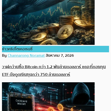
ข่าวคริปโตเคอเรนซี่
By
Channarong Noramat
สิงหาคม 7, 2026
วาฬกว้านซื้อ Bitcoin กว่า 1.2 พันล้านดอลลาร์ ขณะที่กองทุน
ETF ดึงดูดเงินทุนกว่า 750 ล้านดอลลาร์