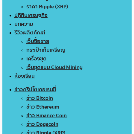
ราคา Ripple (XRP)
ปฏิทินเศรษฐกิจ
บทความ
รีวิวผลิตภัณฑ์
เว็บซื้อขาย
กระเป๋าเก็บเหรียญ
เครื่องขุด
เว็บขุดแบบ Cloud Mining
ห้องเรียน
ข่าวคริปโตเคอเรนซี่
ข่าว Bitcoin
ข่าว Ethereum
ข่าว Binance Coin
ข่าว Dogecoin
ข่าว Ripple (XRP)