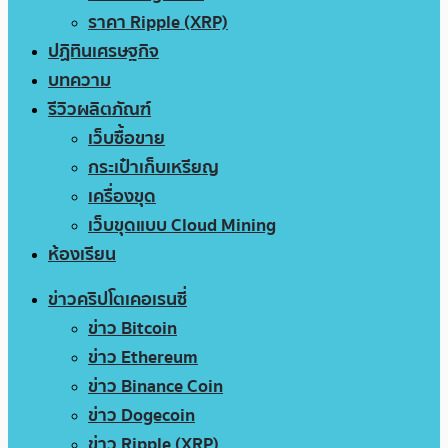
ราคา Ripple (XRP)
ปฏิทินเศรษฐกิจ
บทความ
รีวิวผลิตภัณฑ์
เว็บซื้อขาย
กระเป๋าเก็บเหรียญ
เครื่องขุด
เว็บขุดแบบ Cloud Mining
ห้องเรียน
ข่าวคริปโตเคอเรนซี่
ข่าว Bitcoin
ข่าว Ethereum
ข่าว Binance Coin
ข่าว Dogecoin
ข่าว Ripple (XRP)