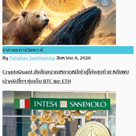
ราคาและการวิเคราะห์
By
Patiphan Santivarotai
สิงหาคม 6, 2026
CryptoQuant ส่งสัญญาณตลาดหมีเข้าสู่โค้งสุดท้าย หลังพบ
เจ้าคริปโทฯ ซุ่มเก็บ BTC และ ETH