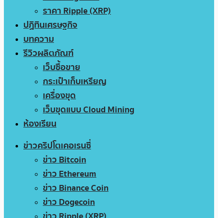
ราคา Ripple (XRP)
ปฏิทินเศรษฐกิจ
บทความ
รีวิวผลิตภัณฑ์
เว็บซื้อขาย
กระเป๋าเก็บเหรียญ
เครื่องขุด
เว็บขุดแบบ Cloud Mining
ห้องเรียน
ข่าวคริปโตเคอเรนซี่
ข่าว Bitcoin
ข่าว Ethereum
ข่าว Binance Coin
ข่าว Dogecoin
ข่าว Ripple (XRP)