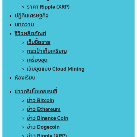
ราคา Ripple (XRP)
ปฏิทินเศรษฐกิจ
บทความ
รีวิวผลิตภัณฑ์
เว็บซื้อขาย
กระเป๋าเก็บเหรียญ
เครื่องขุด
เว็บขุดแบบ Cloud Mining
ห้องเรียน
ข่าวคริปโตเคอเรนซี่
ข่าว Bitcoin
ข่าว Ethereum
ข่าว Binance Coin
ข่าว Dogecoin
ข่าว Ripple (XRP)