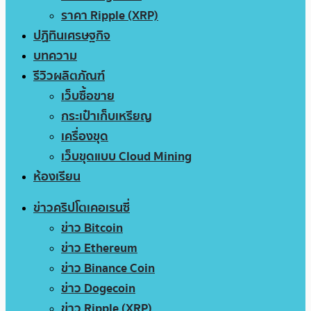
ราคา Ripple (XRP)
ปฏิทินเศรษฐกิจ
บทความ
รีวิวผลิตภัณฑ์
เว็บซื้อขาย
กระเป๋าเก็บเหรียญ
เครื่องขุด
เว็บขุดแบบ Cloud Mining
ห้องเรียน
ข่าวคริปโตเคอเรนซี่
ข่าว Bitcoin
ข่าว Ethereum
ข่าว Binance Coin
ข่าว Dogecoin
ข่าว Ripple (XRP)