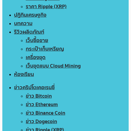
ราคา Ripple (XRP)
ปฏิทินเศรษฐกิจ
บทความ
รีวิวผลิตภัณฑ์
เว็บซื้อขาย
กระเป๋าเก็บเหรียญ
เครื่องขุด
เว็บขุดแบบ Cloud Mining
ห้องเรียน
ข่าวคริปโตเคอเรนซี่
ข่าว Bitcoin
ข่าว Ethereum
ข่าว Binance Coin
ข่าว Dogecoin
ข่าว Ripple (XRP)