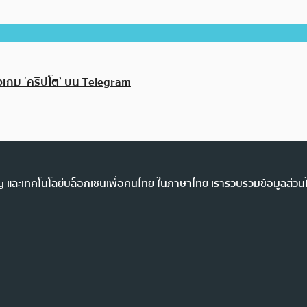
ตัวเกม ‘คริปโต’ บน Telegram
ency และเทคโนโลยีบล็อกเชนเพื่อคนไทย ในภาษาไทย เรารวบรวมข้อมูลส่