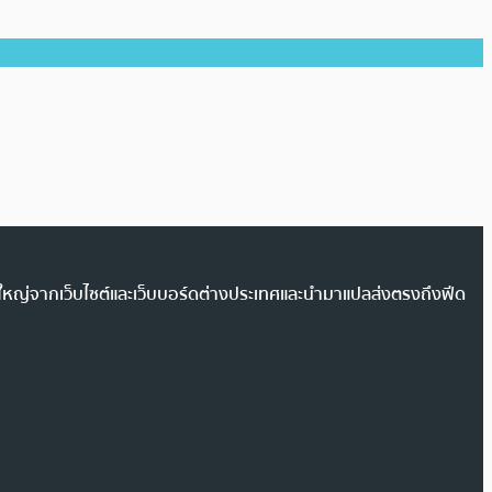
วนใหญ่จากเว็บไซต์และเว็บบอร์ดต่างประเทศและนำมาแปลส่งตรงถึงฟีด