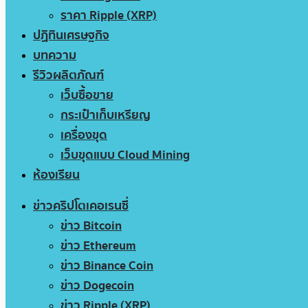
ราคา Ripple (XRP)
ปฏิทินเศรษฐกิจ
บทความ
รีวิวผลิตภัณฑ์
เว็บซื้อขาย
กระเป๋าเก็บเหรียญ
เครื่องขุด
เว็บขุดแบบ Cloud Mining
ห้องเรียน
ข่าวคริปโตเคอเรนซี่
ข่าว Bitcoin
ข่าว Ethereum
ข่าว Binance Coin
ข่าว Dogecoin
ข่าว Ripple (XRP)