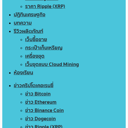
ราคา Ripple (XRP)
ปฏิทินเศรษฐกิจ
บทความ
รีวิวผลิตภัณฑ์
เว็บซื้อขาย
กระเป๋าเก็บเหรียญ
เครื่องขุด
เว็บขุดแบบ Cloud Mining
ห้องเรียน
ข่าวคริปโตเคอเรนซี่
ข่าว Bitcoin
ข่าว Ethereum
ข่าว Binance Coin
ข่าว Dogecoin
ข่าว Ripple (XRP)