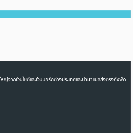
วนใหญ่จากเว็บไซต์และเว็บบอร์ดต่างประเทศและนำมาแปลส่งตรงถึงฟีด