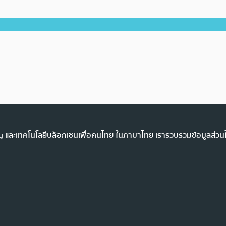
ency และเทคโนโลยีบล็อกเชนเพื่อคนไทย ในภาษาไทย เรารวบรวมข้อมูลส่