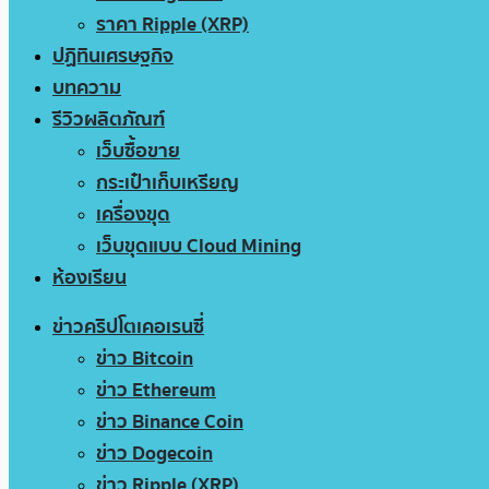
ราคา Ripple (XRP)
ปฏิทินเศรษฐกิจ
บทความ
รีวิวผลิตภัณฑ์
เว็บซื้อขาย
กระเป๋าเก็บเหรียญ
เครื่องขุด
เว็บขุดแบบ Cloud Mining
ห้องเรียน
ข่าวคริปโตเคอเรนซี่
ข่าว Bitcoin
ข่าว Ethereum
ข่าว Binance Coin
ข่าว Dogecoin
ข่าว Ripple (XRP)