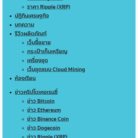
ราคา Ripple (XRP)
ปฏิทินเศรษฐกิจ
บทความ
รีวิวผลิตภัณฑ์
เว็บซื้อขาย
กระเป๋าเก็บเหรียญ
เครื่องขุด
เว็บขุดแบบ Cloud Mining
ห้องเรียน
ข่าวคริปโตเคอเรนซี่
ข่าว Bitcoin
ข่าว Ethereum
ข่าว Binance Coin
ข่าว Dogecoin
ข่าว Ripple (XRP)