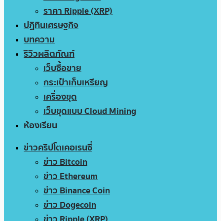
ราคา Ripple (XRP)
ปฏิทินเศรษฐกิจ
บทความ
รีวิวผลิตภัณฑ์
เว็บซื้อขาย
กระเป๋าเก็บเหรียญ
เครื่องขุด
เว็บขุดแบบ Cloud Mining
ห้องเรียน
ข่าวคริปโตเคอเรนซี่
ข่าว Bitcoin
ข่าว Ethereum
ข่าว Binance Coin
ข่าว Dogecoin
ข่าว Ripple (XRP)