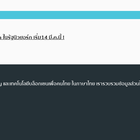
รัฐนิวยอร์ก เริ่ม14 มี.ค.นี้ !
ency และเทคโนโลยีบล็อกเชนเพื่อคนไทย ในภาษาไทย เรารวบรวมข้อมูลส่