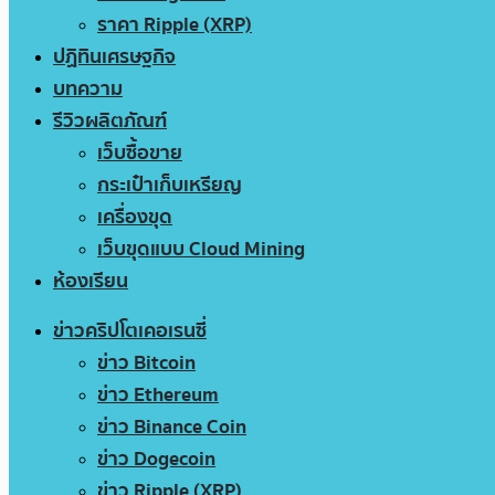
ราคา Ripple (XRP)
ปฏิทินเศรษฐกิจ
บทความ
รีวิวผลิตภัณฑ์
เว็บซื้อขาย
กระเป๋าเก็บเหรียญ
เครื่องขุด
เว็บขุดแบบ Cloud Mining
ห้องเรียน
ข่าวคริปโตเคอเรนซี่
ข่าว Bitcoin
ข่าว Ethereum
ข่าว Binance Coin
ข่าว Dogecoin
ข่าว Ripple (XRP)