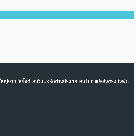
วนใหญ่จากเว็บไซต์และเว็บบอร์ดต่างประเทศและนำมาแปลส่งตรงถึงฟีด