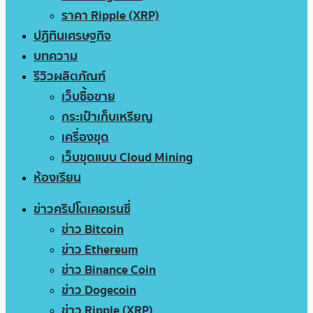
ราคา Ripple (XRP)
ปฏิทินเศรษฐกิจ
บทความ
รีวิวผลิตภัณฑ์
เว็บซื้อขาย
กระเป๋าเก็บเหรียญ
เครื่องขุด
เว็บขุดแบบ Cloud Mining
ห้องเรียน
ข่าวคริปโตเคอเรนซี่
ข่าว Bitcoin
ข่าว Ethereum
ข่าว Binance Coin
ข่าว Dogecoin
ข่าว Ripple (XRP)