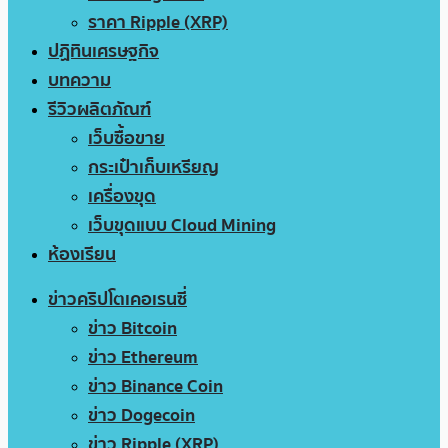
ราคา Ripple (XRP)
ปฏิทินเศรษฐกิจ
บทความ
รีวิวผลิตภัณฑ์
เว็บซื้อขาย
กระเป๋าเก็บเหรียญ
เครื่องขุด
เว็บขุดแบบ Cloud Mining
ห้องเรียน
ข่าวคริปโตเคอเรนซี่
ข่าว Bitcoin
ข่าว Ethereum
ข่าว Binance Coin
ข่าว Dogecoin
ข่าว Ripple (XRP)