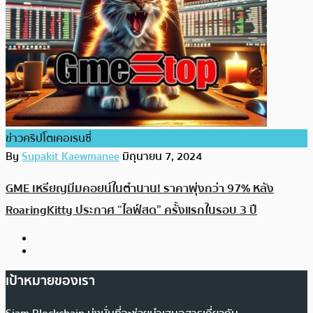
ข่าวคริปโตเคอเรนซี่
By
Supakit Kaewmanee
มิถุนายน 7, 2024
GME เหรียญมีมคอยน์ในตำนาน! ราคาพุ่งกว่า 97% หลัง
RoaringKitty ประกาศ “ไลฟ์สด” ครั้งแรกในรอบ 3 ปี
เป้าหมายของเรา