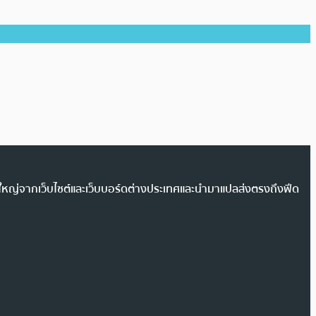
วนใหญ่จากเว็บไซต์และเว็บบอร์ดต่างประเทศและนำมาแปลส่งตรงถึงฟีด