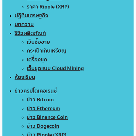
ราคา Ripple (XRP)
ปฏิทินเศรษฐกิจ
บทความ
รีวิวผลิตภัณฑ์
เว็บซื้อขาย
กระเป๋าเก็บเหรียญ
เครื่องขุด
เว็บขุดแบบ Cloud Mining
ห้องเรียน
ข่าวคริปโตเคอเรนซี่
ข่าว Bitcoin
ข่าว Ethereum
ข่าว Binance Coin
ข่าว Dogecoin
ข่าว Ripple (XRP)