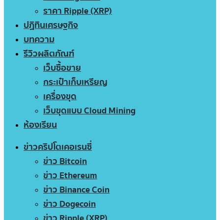
ราคา Ripple (XRP)
ปฏิทินเศรษฐกิจ
บทความ
รีวิวผลิตภัณฑ์
เว็บซื้อขาย
กระเป๋าเก็บเหรียญ
เครื่องขุด
เว็บขุดแบบ Cloud Mining
ห้องเรียน
ข่าวคริปโตเคอเรนซี่
ข่าว Bitcoin
ข่าว Ethereum
ข่าว Binance Coin
ข่าว Dogecoin
ข่าว Ripple (XRP)