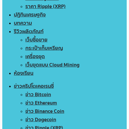
ราคา Ripple (XRP)
ปฏิทินเศรษฐกิจ
บทความ
รีวิวผลิตภัณฑ์
เว็บซื้อขาย
กระเป๋าเก็บเหรียญ
เครื่องขุด
เว็บขุดแบบ Cloud Mining
ห้องเรียน
ข่าวคริปโตเคอเรนซี่
ข่าว Bitcoin
ข่าว Ethereum
ข่าว Binance Coin
ข่าว Dogecoin
ข่าว Ripple (XRP)