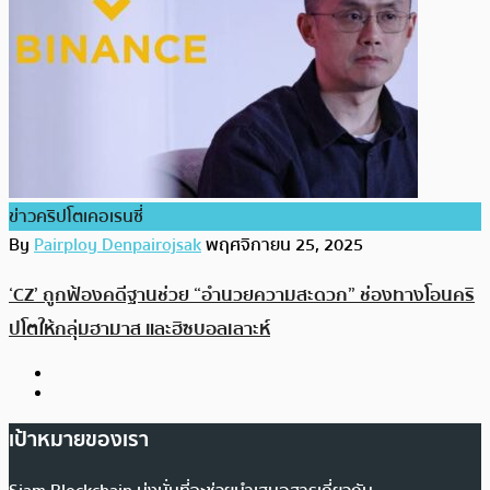
ข่าวคริปโตเคอเรนซี่
By
Pairploy Denpairojsak
พฤศจิกายน 25, 2025
‘CZ’ ถูกฟ้องคดีฐานช่วย “อำนวยความสะดวก” ช่องทางโอนคริ
ปโตให้กลุ่มฮามาส และฮิซบอลเลาะห์
เป้าหมายของเรา