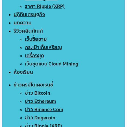
ราคา Ripple (XRP)
ปฏิทินเศรษฐกิจ
บทความ
รีวิวผลิตภัณฑ์
เว็บซื้อขาย
กระเป๋าเก็บเหรียญ
เครื่องขุด
เว็บขุดแบบ Cloud Mining
ห้องเรียน
ข่าวคริปโตเคอเรนซี่
ข่าว Bitcoin
ข่าว Ethereum
ข่าว Binance Coin
ข่าว Dogecoin
ข่าว Ripple (XRP)