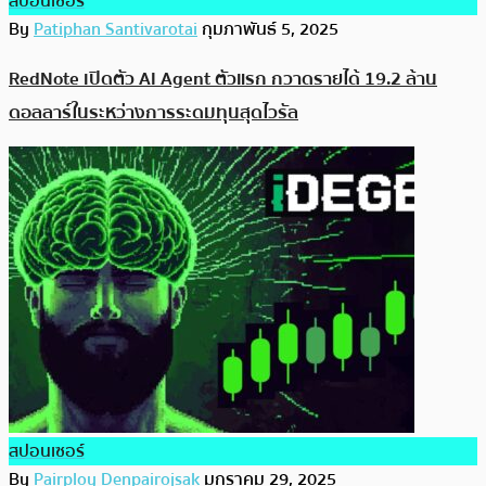
สปอนเซอร์
By
Patiphan Santivarotai
กุมภาพันธ์ 5, 2025
RedNote เปิดตัว AI Agent ตัวแรก กวาดรายได้ 19.2 ล้าน
ดอลลาร์ในระหว่างการระดมทุนสุดไวรัล
สปอนเซอร์
By
Pairploy Denpairojsak
มกราคม 29, 2025