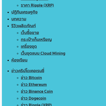
ราคา Ripple (XRP)
ปฏิทินเศรษฐกิจ
บทความ
รีวิวผลิตภัณฑ์
เว็บซื้อขาย
กระเป๋าเก็บเหรียญ
เครื่องขุด
เว็บขุดแบบ Cloud Mining
ห้องเรียน
ข่าวคริปโตเคอเรนซี่
ข่าว Bitcoin
ข่าว Ethereum
ข่าว Binance Coin
ข่าว Dogecoin
ข่าว Ripple (XRP)