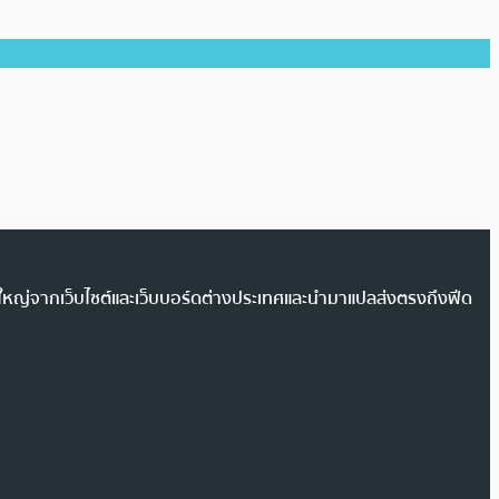
วนใหญ่จากเว็บไซต์และเว็บบอร์ดต่างประเทศและนำมาแปลส่งตรงถึงฟีด