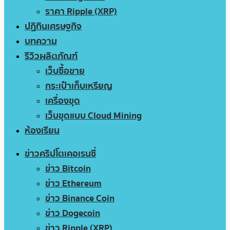
ราคา Ripple (XRP)
ปฏิทินเศรษฐกิจ
บทความ
รีวิวผลิตภัณฑ์
เว็บซื้อขาย
กระเป๋าเก็บเหรียญ
เครื่องขุด
เว็บขุดแบบ Cloud Mining
ห้องเรียน
ข่าวคริปโตเคอเรนซี่
ข่าว Bitcoin
ข่าว Ethereum
ข่าว Binance Coin
ข่าว Dogecoin
ข่าว Ripple (XRP)