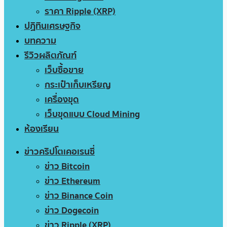
ราคา Ripple (XRP)
ปฏิทินเศรษฐกิจ
บทความ
รีวิวผลิตภัณฑ์
เว็บซื้อขาย
กระเป๋าเก็บเหรียญ
เครื่องขุด
เว็บขุดแบบ Cloud Mining
ห้องเรียน
ข่าวคริปโตเคอเรนซี่
ข่าว Bitcoin
ข่าว Ethereum
ข่าว Binance Coin
ข่าว Dogecoin
ข่าว Ripple (XRP)