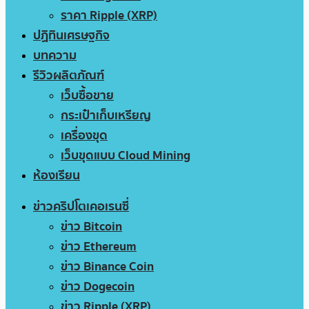
ราคา Ripple (XRP)
ปฏิทินเศรษฐกิจ
บทความ
รีวิวผลิตภัณฑ์
เว็บซื้อขาย
กระเป๋าเก็บเหรียญ
เครื่องขุด
เว็บขุดแบบ Cloud Mining
ห้องเรียน
ข่าวคริปโตเคอเรนซี่
ข่าว Bitcoin
ข่าว Ethereum
ข่าว Binance Coin
ข่าว Dogecoin
ข่าว Ripple (XRP)