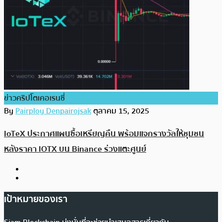
ข่าวคริปโตเคอเรนซี่
By
Pairploy Denpairojsak
ตุลาคม 15, 2025
IoTeX ประกาศแผนซื้อเหรียญคืน พร้อมแจกรางวัลให้ชุมชน
หลังราคา IOTX บน Binance ร่วงแตะศูนย์
เป้าหมายของเรา