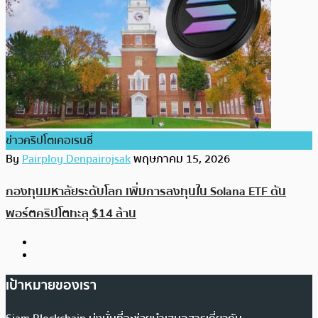
ข่าวคริปโตเคอเรนซี่
By
Pairploy Denpairojsak
พฤษภาคม 15, 2026
กองทุนมหาลัยระดับโลก เพิ่มการลงทุนใน Solana ETF ดัน
พอร์ตคริปโตทะลุ $14 ล้าน
เป้าหมายของเรา