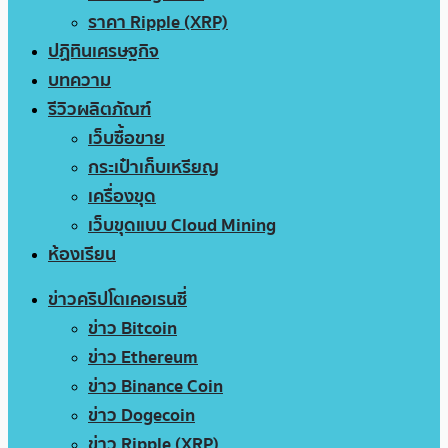
ราคา Ripple (XRP)
ปฏิทินเศรษฐกิจ
บทความ
รีวิวผลิตภัณฑ์
เว็บซื้อขาย
กระเป๋าเก็บเหรียญ
เครื่องขุด
เว็บขุดแบบ Cloud Mining
ห้องเรียน
ข่าวคริปโตเคอเรนซี่
ข่าว Bitcoin
ข่าว Ethereum
ข่าว Binance Coin
ข่าว Dogecoin
ข่าว Ripple (XRP)