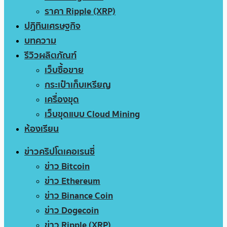
ราคา Ripple (XRP)
ปฏิทินเศรษฐกิจ
บทความ
รีวิวผลิตภัณฑ์
เว็บซื้อขาย
กระเป๋าเก็บเหรียญ
เครื่องขุด
เว็บขุดแบบ Cloud Mining
ห้องเรียน
ข่าวคริปโตเคอเรนซี่
ข่าว Bitcoin
ข่าว Ethereum
ข่าว Binance Coin
ข่าว Dogecoin
ข่าว Ripple (XRP)