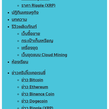
ราคา Ripple (XRP)
ปฏิทินเศรษฐกิจ
บทความ
รีวิวผลิตภัณฑ์
เว็บซื้อขาย
กระเป๋าเก็บเหรียญ
เครื่องขุด
เว็บขุดแบบ Cloud Mining
ห้องเรียน
ข่าวคริปโตเคอเรนซี่
ข่าว Bitcoin
ข่าว Ethereum
ข่าว Binance Coin
ข่าว Dogecoin
ข่าว Ripple (XRP)