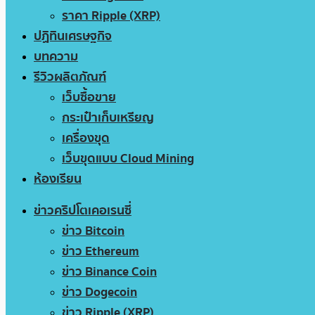
ราคา Ripple (XRP)
ปฏิทินเศรษฐกิจ
บทความ
รีวิวผลิตภัณฑ์
เว็บซื้อขาย
กระเป๋าเก็บเหรียญ
เครื่องขุด
เว็บขุดแบบ Cloud Mining
ห้องเรียน
ข่าวคริปโตเคอเรนซี่
ข่าว Bitcoin
ข่าว Ethereum
ข่าว Binance Coin
ข่าว Dogecoin
ข่าว Ripple (XRP)