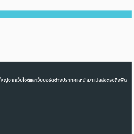
วนใหญ่จากเว็บไซต์และเว็บบอร์ดต่างประเทศและนำมาแปลส่งตรงถึงฟีด