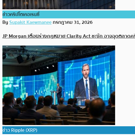
ข่าวคริปโตเคอเรนซี่
By
Supakit Kaewmanee
กรกฎาคม 31, 2026
JP Morgan เตือนร่างกฎหมาย Clarity Act ชะงัก อาจฉุดตลาดค
ข่าว Ripple (XRP)