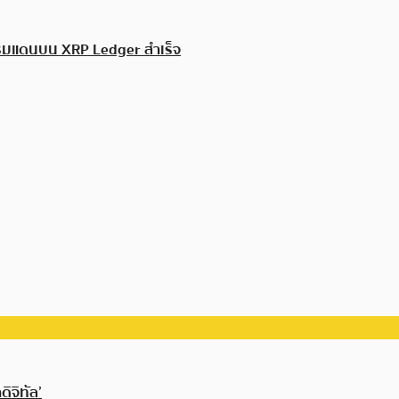
รมแดนบน XRP Ledger สำเร็จ
ิจิทัล’