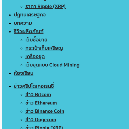
ราคา Ripple (XRP)
ปฏิทินเศรษฐกิจ
บทความ
รีวิวผลิตภัณฑ์
เว็บซื้อขาย
กระเป๋าเก็บเหรียญ
เครื่องขุด
เว็บขุดแบบ Cloud Mining
ห้องเรียน
ข่าวคริปโตเคอเรนซี่
ข่าว Bitcoin
ข่าว Ethereum
ข่าว Binance Coin
ข่าว Dogecoin
ข่าว Ripple (XRP)