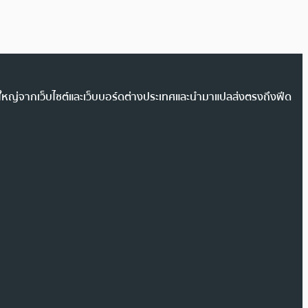
วนใหญ่จากเว็บไซต์และเว็บบอร์ดต่างประเทศและนำมาแปลส่งตรงถึงฟีด