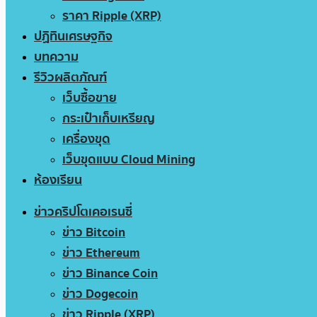
ราคา Ripple (XRP)
ปฏิทินเศรษฐกิจ
บทความ
รีวิวผลิตภัณฑ์
เว็บซื้อขาย
กระเป๋าเก็บเหรียญ
เครื่องขุด
เว็บขุดแบบ Cloud Mining
ห้องเรียน
ข่าวคริปโตเคอเรนซี่
ข่าว Bitcoin
ข่าว Ethereum
ข่าว Binance Coin
ข่าว Dogecoin
ข่าว Ripple (XRP)