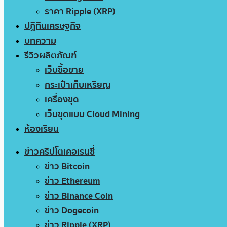
ราคา Ripple (XRP)
ปฏิทินเศรษฐกิจ
บทความ
รีวิวผลิตภัณฑ์
เว็บซื้อขาย
กระเป๋าเก็บเหรียญ
เครื่องขุด
เว็บขุดแบบ Cloud Mining
ห้องเรียน
ข่าวคริปโตเคอเรนซี่
ข่าว Bitcoin
ข่าว Ethereum
ข่าว Binance Coin
ข่าว Dogecoin
ข่าว Ripple (XRP)