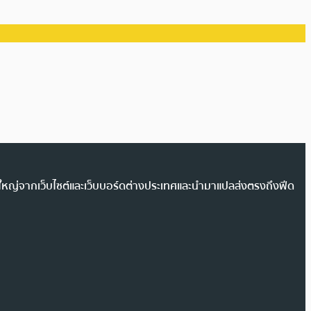
วนใหญ่จากเว็บไซต์และเว็บบอร์ดต่างประเทศและนำมาแปลส่งตรงถึงฟีด