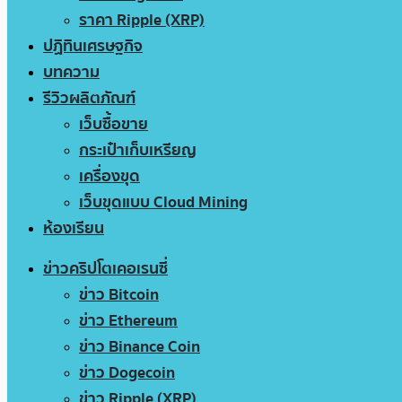
ราคา Ripple (XRP)
ปฏิทินเศรษฐกิจ
บทความ
รีวิวผลิตภัณฑ์
เว็บซื้อขาย
กระเป๋าเก็บเหรียญ
เครื่องขุด
เว็บขุดแบบ Cloud Mining
ห้องเรียน
ข่าวคริปโตเคอเรนซี่
ข่าว Bitcoin
ข่าว Ethereum
ข่าว Binance Coin
ข่าว Dogecoin
ข่าว Ripple (XRP)