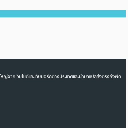
วนใหญ่จากเว็บไซต์และเว็บบอร์ดต่างประเทศและนำมาแปลส่งตรงถึงฟีด